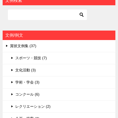
文例検索
ゲ
ー
シ
ョ
文例/例文
ン
賞状文例集 (37)
スポーツ・競技 (7)
文化活動 (3)
学術・学会 (3)
コンクール (6)
レクリエーション (2)