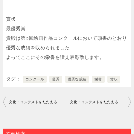
賞状
最優秀賞
貴殿は第○回絵画作品コンクールにおいて頭書のとおり
優秀な成績を収められました
よってここにその栄誉を讃え表彰致します。
タグ
コンクール
優秀
優秀な成績
栄誉
賞状
投
文化・コンテストをたたえる賞状の文例｜個人向け
文化・コンテストをたたえる賞状の文例｜個人向け
稿
ナ
ビ
文例検索