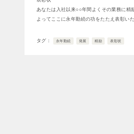
あなたは入社以来○○年間よくその業務に精
よってここに永年勤続の功をたたえ表彰い
タグ
永年勤続
発展
精励
表彰状
投
稿
ナ
ビ
ゲ
ー
シ