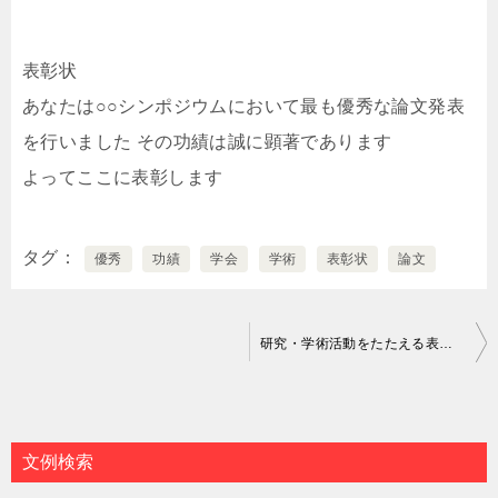
表彰状
あなたは○○シンポジウムにおいて最も優秀な論文発表
を行いました その功績は誠に顕著であります
よってここに表彰します
タグ
優秀
功績
学会
学術
表彰状
論文
投
研究・学術活動をたたえる表彰状の文例｜個人向け
稿
ナ
ビ
文例検索
ゲ