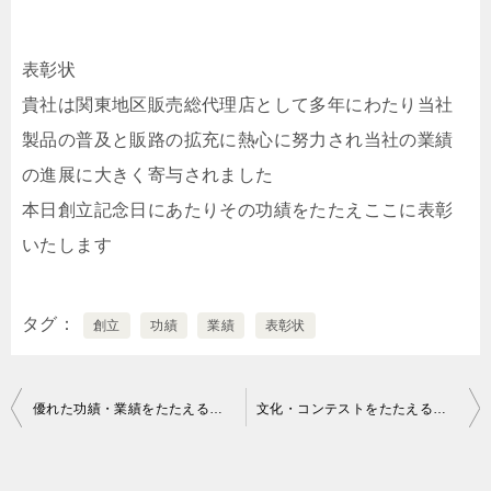
表彰状
貴社は関東地区販売総代理店として多年にわたり当社
製品の普及と販路の拡充に熱心に努力され当社の業績
の進展に大きく寄与されました
本日創立記念日にあたりその功績をたたえここに表彰
いたします
タグ
創立
功績
業績
表彰状
投
優れた功績・業績をたたえる表彰状の文例
文化・コンテストをたたえる表彰状の文例｜団体向け
稿
ナ