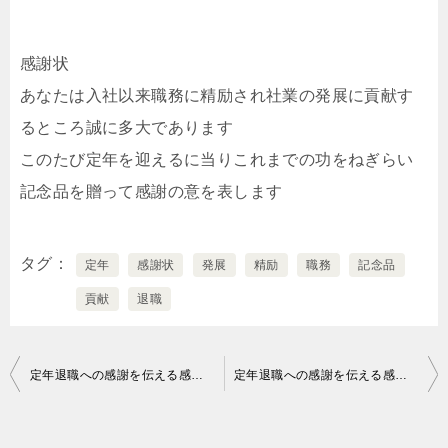
感謝状
あなたは入社以来職務に精励され社業の発展に貢献す
るところ誠に多大であります
このたび定年を迎えるに当りこれまでの功をねぎらい
記念品を贈って感謝の意を表します
タグ
定年
感謝状
発展
精励
職務
記念品
貢献
退職
投
定年退職への感謝を伝える感謝状の文例｜個人向け
定年退職への感謝を伝える感謝状の文例｜個人向け
稿
ナ