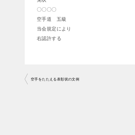
〇〇〇〇
空手道 五級
当会規定により
右認許する
投
空手をたたえる表彰状の文例
稿
ナ
ビ
ゲ
ー